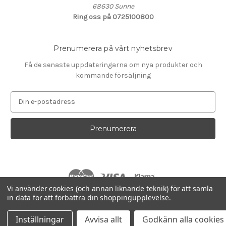
68630 Sunne
Ring oss på 0725100800
Prenumerera på vårt nyhetsbrev
Få de senaste uppdateringarna om nya produkter och
kommande försäljning
E
-
p
o
s
t
a
d
r
Vi använder cookies (och annan liknande teknik) för att samla
e
in data för att förbättra din shoppingupplevelse.
s
© 2026 Smartcare Service
s
Inställningar
Avvisa allt
Godkänn alla cookies