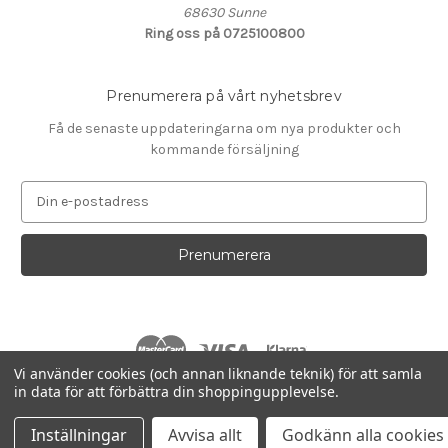
68630 Sunne
Ring oss på 0725100800
Prenumerera på vårt nyhetsbrev
Få de senaste uppdateringarna om nya produkter och
kommande försäljning
E
-
p
o
s
t
a
d
r
Vi använder cookies (och annan liknande teknik) för att samla
e
in data för att förbättra din shoppingupplevelse.
s
© 2026 Smartcare Service
s
Inställningar
Avvisa allt
Godkänn alla cookies