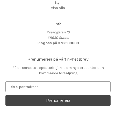
Sign
Visa alla
Info
Kvarngatan 10
68630 Sunne
Ring oss på 0725100800
Prenumerera på vårt nyhetsbrev
Få de senaste uppdateringarna om nya produkter och
kommande försäljning
E
-
p
o
s
t