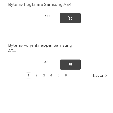
Byte av högtalare Samsung A34
599:-

Byte av volymknappar Samsung
A34
499:-

1
2
3
4
5
6
Nästa