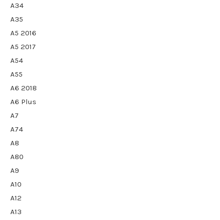
A34
A35
A5 2016
A5 2017
A54
A55
A6 2018
A6 Plus
A7
A74
A8
A80
A9
A10
A12
A13