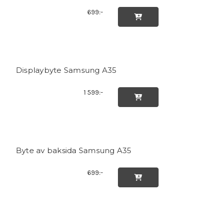
699:-

Displaybyte Samsung A35
1 599:-

Byte av baksida Samsung A35
699:-
