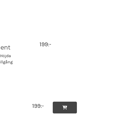
199:-
rent
 Höjda
illgång
199:-
