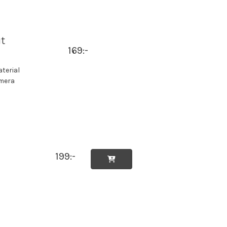
gt
169:-
terial
amera
199:-
