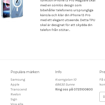
funktion iPhone 13 Pro MagSafe skal
med en sömlös design som
bibehåller telefonens ursprungliga
känsla och klär din iPhone 13 Pro
med ett elegant utseende. Detta TPU
skal är designat för att skydda din
telefon från stötar...
Populära märken
Info
Pre
Samsung
Kvarngatan 10
Få 
Apple
68630 Sunne
kom
Transcend
Ring oss på 0725100800
Rvelon
E
Sign
-
Visa alla
p