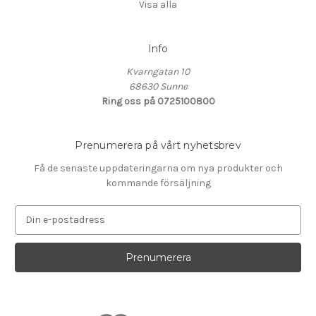
Visa alla
Info
Kvarngatan 10
68630 Sunne
Ring oss på 0725100800
Prenumerera på vårt nyhetsbrev
Få de senaste uppdateringarna om nya produkter och
kommande försäljning
E
-
p
o
s
t
a