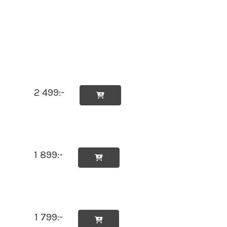
2 499:-

1 899:-

1 799:-
