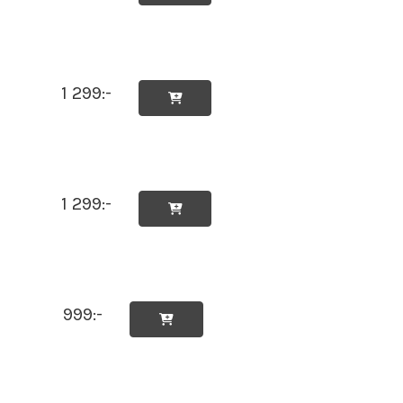
1 299:-

1 299:-

999:-
