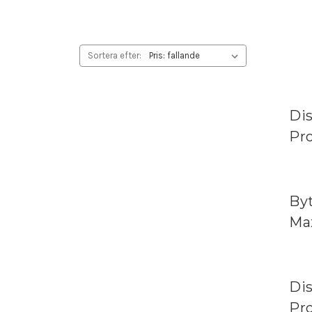
Sortera efter:
Di
Pr
Byt
Ma
Dis
Pr