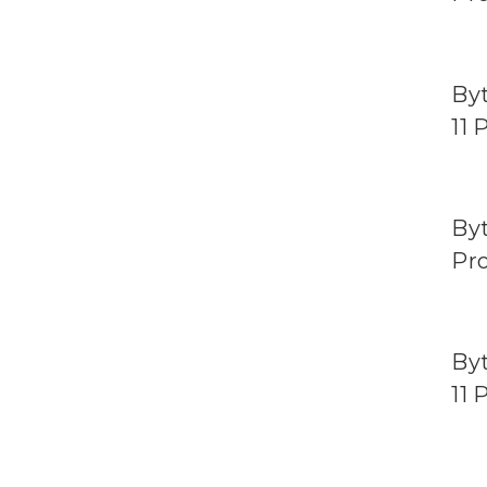
Byt
11 
Byt
Pr
By
11 