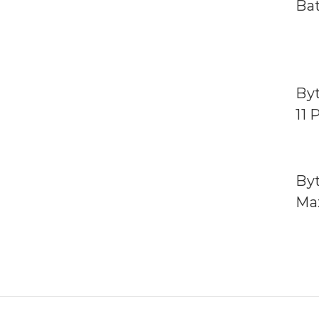
Bat
Byt
11 
Byt
Ma