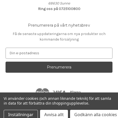
68630 Sunne
Ring oss på 0725100800
Prenumerera på vårt nyhetsbrev
Få de senaste uppdateringarna om nya produkter och
kommande försäljning
E
-
p
o
s
t
a
d
r
Vi använder cookies (och annan liknande teknik) för att samla
e
in data för att förbättra din shoppingupplevelse.
s
© 2026 Smartcare Service
s
Inställningar
Avvisa allt
Godkänn alla cookies