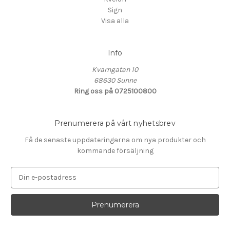
Sign
Visa alla
Info
Kvarngatan 10
68630 Sunne
Ring oss på 0725100800
Prenumerera på vårt nyhetsbrev
Få de senaste uppdateringarna om nya produkter och
kommande försäljning
E
-
p
o
s
t