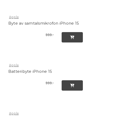
Apple
Byte av samtalsmikrofon iPhone 15
999:-

Apple
Batteribyte iPhone 15
999:-

Apple