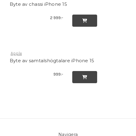
Byte av chassi iPhone 15
2 999:-

Apple
Byte av samtalshögtalare iPhone 15
999:-

Navigera