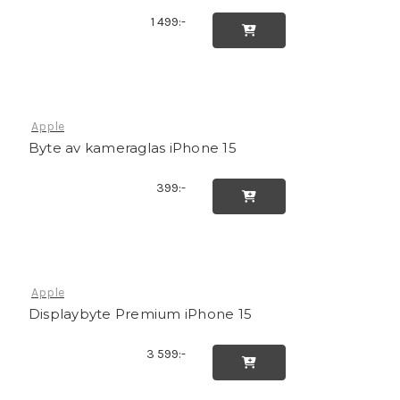
1 499:-

Apple
Byte av kameraglas iPhone 15
399:-

Apple
Displaybyte Premium iPhone 15
3 599:-
