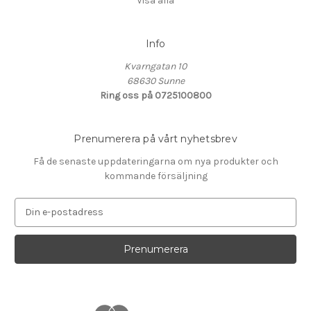
Visa alla
Info
Kvarngatan 10
68630 Sunne
Ring oss på 0725100800
Prenumerera på vårt nyhetsbrev
Få de senaste uppdateringarna om nya produkter och
kommande försäljning
E
-
p
o
s
t
a
d