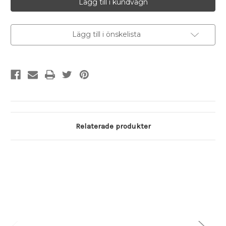
iPhone
iPhone
XS
XS
Lägg till i önskelista
Relaterade produkter