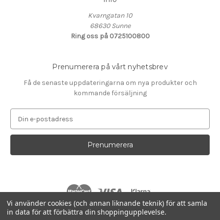
Kvarngatan 10
68630 Sunne
Ring oss på 0725100800
Prenumerera på vårt nyhetsbrev
Få de senaste uppdateringarna om nya produkter och
kommande försäljning
E
-
p
o
s
t
a
d
r
Vi använder cookies (och annan liknande teknik) för att samla
e
in data för att förbättra din shoppingupplevelse.
s