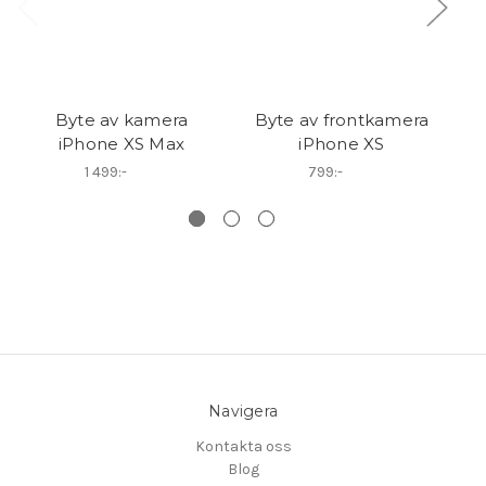
Byte av kamera
Byte av frontkamera
B
iPhone XS Max
iPhone XS
1 499:-
799:-
Navigera
Kontakta oss
Blog